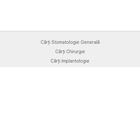
Cărți Stomatologie Generală
Cărți Chirurgie
Cărți Implantologie
Cărți Protetică
Cărți Endodonţie
Cărți Ortodonţie
All right reserved
Powered By
iStoma - Aplicația medicilor eficienți
Politică cookie
|
Politică de confidențialitate
|
Termeni și condiții