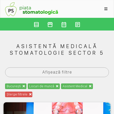
Anunțuri
table_rows
storefront
calendar_month
article
ASISTENTĂ MEDICALĂ
STOMATOLOGIE SECTOR 5
Afișează filtre
București
Locuri de muncă
Asistent Medical
Șterge filtrele