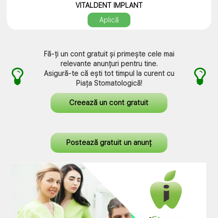
VITALDENT IMPLANT
Program avantajos
Aplică
Salariu atractiv
Mediu de lucru prietenos
Stabilitate și colaborare pe termen lung
Fă-ți un cont gratuit și primește cele mai
relevante anunțuri pentru tine.
Experiența constituie un avantaj!
Asigură-te că ești tot timpul la curent cu
Piața Stomatologică
!
Creează un cont gratuit
Postează gratuit un anunț