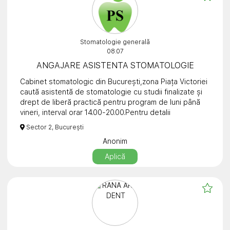
Stomatologie generală
08.07
ANGAJARE ASISTENTA STOMATOLOGIE
Cabinet stomatologic din București,zona Piața Victoriei
caută asistentă de stomatologie cu studii finalizate și
drept de liberă practică pentru program de luni până
vineri, interval orar 14.00-20.00.Pentru detalii
suplimentare, vă stăm la dispoziție la numărul de
Sector 2, București
telefon 0756 166 399. Menționăm ca studenții și
Anonim
persoanele aflate cu studii în curs de desfășurare nu
fac obiectul anunțului.
Aplică