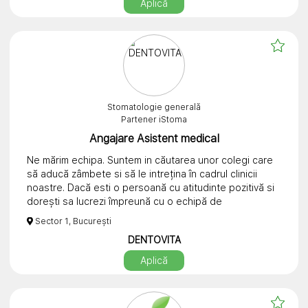
Aplică
tratamentul, ci cum se simte pacientul înainte de
tratament. Și asta începe, de multe ori, cu tine.
Trimite CV-ul tău (cu poza) la adresa de e-mail:
recrutare.equilibrium@gmail.com
Stomatologie generală
Partener iStoma
Angajare Asistent medical
Ne mărim echipa. Suntem in căutarea unor colegi care
să aducă zâmbete si să le intrețina în cadrul clinicii
noastre. Dacă esti o persoană cu atitudinte pozitivă si
dorești sa lucrezi împreună cu o echipă de
profesionști, Dentovita este locul perfect pentru tine.
Sector 1, București
DENTOVITA
Aplică