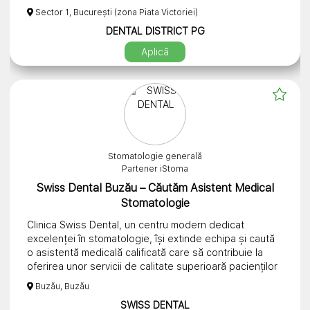
Ce ne dorim:
Sector 1, București (zona Piata Victoriei)
-Experienta de minimum 1 an de zile in domeniul
DENTAL DISTRICT PG
stomatologic.
-Atentie la detalii si respectarea procedurilor
Aplică
-Atitudine pozitiva,orientata spre pacient.
-Pasiune pentru dezvoltare si performanta.
Ce iti oferim:
-Program- 4 zile/saptamana x 6h(9:00-15:00 sau
15:00-21:00)
-1 zi/saptamana tura de 12 h si o sambata/luna (9:00-
Stomatologie generală
15:00).
Partener iStoma
-Salariu 4000-4500 lei net(cu tichete de masa
incluse),in functie de experienta si specializarile
Swiss Dental Buzău – Căutăm Asistent Medical
cunoscute.
Stomatologie
-Abonament la o retea de sanatate privata,cu multiple
Clinica Swiss Dental, un centru modern dedicat
avantaje.
excelenței în stomatologie, își extinde echipa și caută
-Mediu modern,echipa unita,training si dezvoltare
o asistentă medicală calificată care să contribuie la
profesionala.
oferirea unor servicii de calitate superioară pacienților
noștri.
Daca iti doresti mai mult decat un simplu loc de
Buzău, Buzău
munca,hai sa ne cunoastem.
SWISS DENTAL