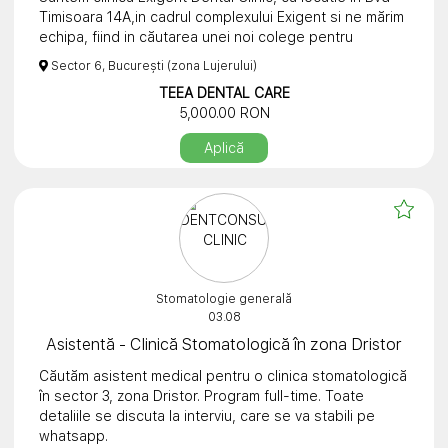
Timisoara 14A,in cadrul complexului Exigent si ne mărim
echipa, fiind in căutarea unei noi colege pentru
ocuparea postului de asistenta stomatologie.
Sector 6, București (zona Lujerului)
Experiența reprezinta un avantaj, dar nu are caracter
TEEA DENTAL CARE
determinant.
5,000.00 RON
Asteptam CV.urile la adresa de mail:
runotydentalclinics@gmail.com sau putem fi contactați
Aplică
la următoarele numere de telefon: 0763735227 sau
0722895242.
Salariu 5000 lei net+bonusuri
Stomatologie generală
03.08
Asistentă - Clinică Stomatologică în zona Dristor
Căutăm asistent medical pentru o clinica stomatologică
în sector 3, zona Dristor. Program full-time. Toate
detaliile se discuta la interviu, care se va stabili pe
whatsapp.