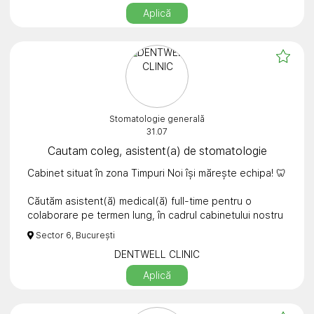
Aplică
- Studii în domeniu: asistență medicală / medici
stomatologi debutanți / rezidenți / studenți;
- Cu PFA/SRL;
- Atenție la detalii și abilități organizatorice;
Stomatologie generală
- Punctualitate și profesionalism.
31.07
Pentru mai multe detalii, vă rugăm să ne trimiteți CV-ul
Cautam coleg, asistent(a) de stomatologie
la adresa de e-mail receptie.dent@proton.me
Cabinet situat în zona Timpuri Noi își mărește echipa! 🦷
Căutăm asistent(ă) medical(ă) full-time pentru o
colaborare pe termen lung, în cadrul cabinetului nostru
situat în zona Timpuri Noi, București.
Sector 6, București
DENTWELL CLINIC
Ne dorim o persoană:
* amabilă, responsabilă și organizată;
Aplică
* cu atitudine pozitivă și dorință de a lucra în echipă;
* interesată de o colaborare stabilă, pe termen lung.