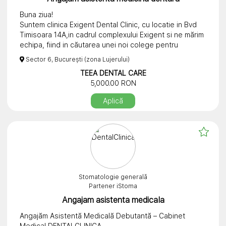
Buna ziua!
Suntem clinica Exigent Dental Clinic, cu locatie in Bvd
Timisoara 14A,in cadrul complexului Exigent si ne mărim
echipa, fiind in căutarea unei noi colege pentru
ocuparea postului de asistenta stomatologie.
Sector 6, București (zona Lujerului)
Experiența reprezinta un avantaj, dar nu are caracter
TEEA DENTAL CARE
determinant.
5,000.00 RON
Asteptam CV.urile la adresa de mail:
runotydentalclinics@gmail.com sau putem fi contactați
Aplică
la următoarele numere de telefon: 0763735227 sau
0722895242.
Salariu 5000 lei net+bonusuri
Stomatologie generală
Partener iStoma
Angajam asistenta medicala
Angajăm Asistentă Medicală Debutantă – Cabinet