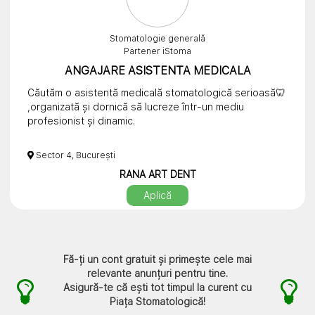
igienizarii lui la sediul clinicii
Asteptam CV la adresa de mail
dentalcodevo@gmail.com
Stomatologie generală
Nota: Doar candidatii selectionati in urma analizei CV
Partener iStoma
urilor vor fi contactati pentru interviu.
ANGAJARE ASISTENTA MEDICALA
Program de lucru:
Căutăm o asistentă medicală stomatologică serioasă🦷
programul de lucru este de 8 H/ zi, in ture alternative,
,organizată și dornică să lucreze într-un mediu
9-17 si 13-21
profesionist și dinamic.
nu se lucreaza in weekend
📍 Locație: București, Tineretului
Sector 4, București
⏰ Program de lucru: 8 ore/zi
RANA ART DENT
Ce ne dorim de la tine:
Aplică
• seriozitate și punctualitate
• atenție la detalii
• comunicare bună cu pacienții
• atitudine pozitivă și dorință de învățare
Fă-ți un cont gratuit și primește cele mai
• capacitatea de a lucra în echipă
relevante anunțuri pentru tine.
• implicare în activitatea zilnică a clinicii
Asigură-te că ești tot timpul la curent cu
• experiența în domeniul stomatologic reprezintă un
Piața Stomatologică
!
avantaj