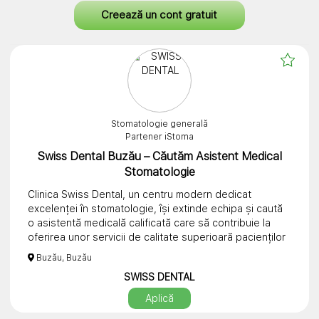
Creează un cont gratuit
Dacă ești o persoană responsabilă, calmă și îți dorești
să faci parte dintr-o echipă medicală dedicată, te
așteptăm să ne contactezi pe WhatsApp.
📲 WhatsApp: +40 787 698 416
Te așteptăm în echipa Rana Art Dent! ✨
Stomatologie generală
Partener iStoma
Swiss Dental Buzău – Căutăm Asistent Medical
Stomatologie
Clinica Swiss Dental, un centru modern dedicat
excelenței în stomatologie, își extinde echipa și caută
o asistentă medicală calificată care să contribuie la
oferirea unor servicii de calitate superioară pacienților
noștri.
Buzău, Buzău
SWISS DENTAL
Aplică